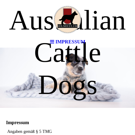
Australian
Cattle
IMPRESSUM
Dogs
Impressum
Angaben gemäß § 5 TMG