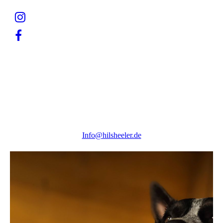
Birthe Preisler
Marktstiege 11
31073 Delligsen
Tel.: 05187 3614
mobil: 0170 5950904
mail: info@hilsheeler.de
Info@hilsheeler.de